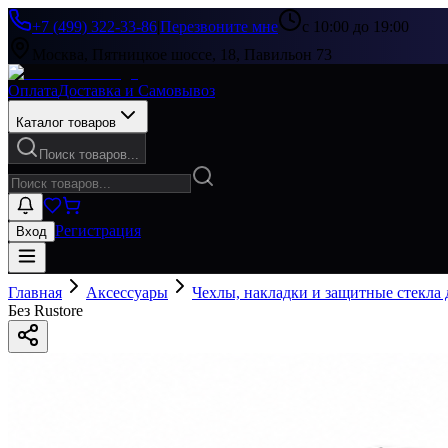
+7 (499) 322-33-86
|
Перезвоните мне
с 10:00 до 19:00
Москва, Пятницкое шоссе, 18, Павильон 73
Оплата
Доставка и Самовывоз
Каталог товаров
Поиск товаров...
Регистрация
Вход
Главная
Аксессуары
Чехлы, накладки и защитные стекла
Без Rustore