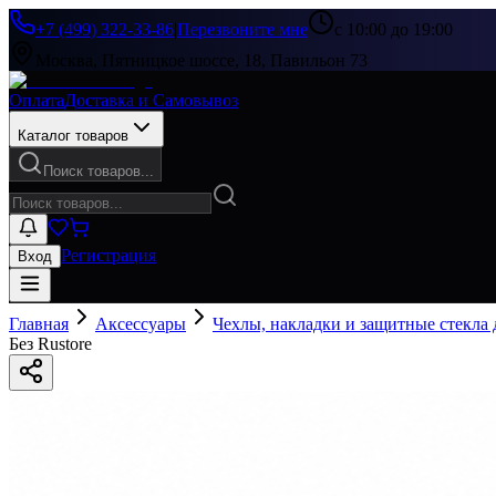
+7 (499) 322-33-86
|
Перезвоните мне
с 10:00 до 19:00
Москва, Пятницкое шоссе, 18, Павильон 73
Оплата
Доставка и Самовывоз
Каталог товаров
Поиск товаров...
Регистрация
Вход
Главная
Аксессуары
Чехлы, накладки и защитные стекла
Без Rustore