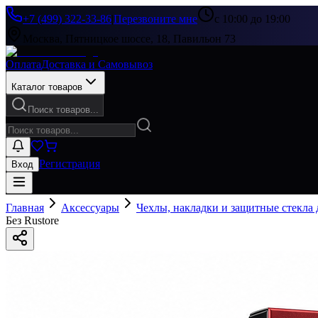
+7 (499) 322-33-86
|
Перезвоните мне
с 10:00 до 19:00
Москва, Пятницкое шоссе, 18, Павильон 73
Оплата
Доставка и Самовывоз
Каталог товаров
Поиск товаров...
Регистрация
Вход
Главная
Аксессуары
Чехлы, накладки и защитные стекла
Без Rustore