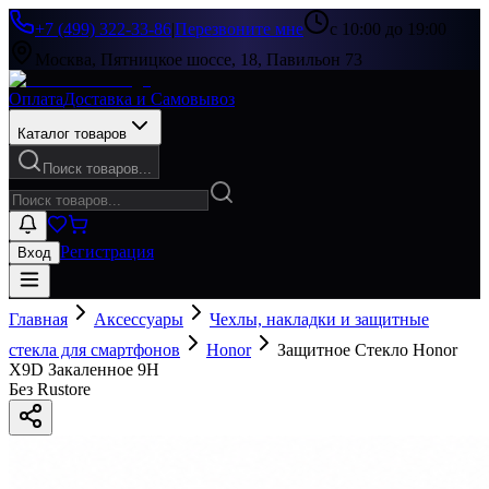
+7 (499) 322-33-86
|
Перезвоните мне
с 10:00 до 19:00
Москва, Пятницкое шоссе, 18, Павильон 73
Оплата
Доставка и Самовывоз
Каталог товаров
Поиск товаров...
Регистрация
Вход
Главная
Аксессуары
Чехлы, накладки и защитные
стекла для смартфонов
Honor
Защитное Стекло Honor
X9D Закаленное 9H
Без Rustore