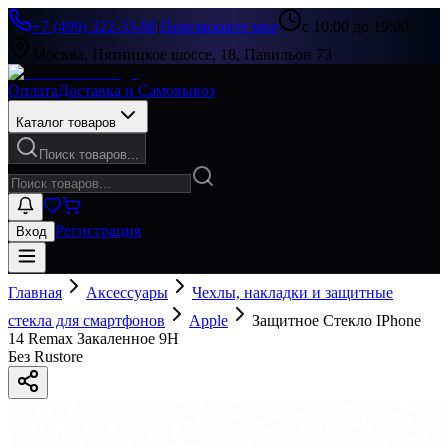
+7 (499) 322-33-86
|
Перезвоните мне
с 10:00 до 19:00
Москва, Пятницкое шоссе, 18, Павильон 73
Оплата
Доставка и Самовывоз
Каталог товаров
Поиск товаров...
Регистрация
Вход
Главная
Аксессуары
Чехлы, накладки и защитные
стекла для смартфонов
Apple
Защитное Стекло IPhone
14 Remax Закаленное 9H
Без Rustore