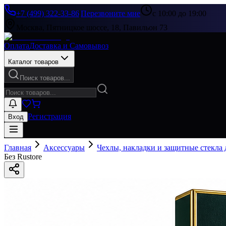
+7 (499) 322-33-86
|
Перезвоните мне
с 10:00 до 19:00
Москва, Пятницкое шоссе, 18, Павильон 73
Оплата
Доставка и Самовывоз
Каталог товаров
Поиск товаров...
Регистрация
Вход
Главная
Аксессуары
Чехлы, накладки и защитные стекла
Без Rustore