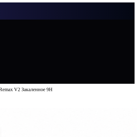
 Remax V2 Закаленное 9H