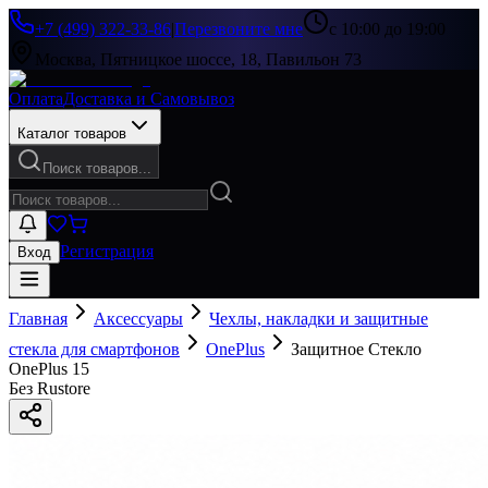
+7 (499) 322-33-86
|
Перезвоните мне
с 10:00 до 19:00
Москва, Пятницкое шоссе, 18, Павильон 73
Оплата
Доставка и Самовывоз
Каталог товаров
Поиск товаров...
Регистрация
Вход
Главная
Аксессуары
Чехлы, накладки и защитные
стекла для смартфонов
OnePlus
Защитное Стекло
OnePlus 15
Без Rustore