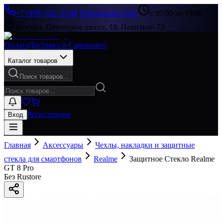
+7 (499) 322-33-86
|
Перезвоните мне
с 10:00 до 19:00
Москва, Пятницкое шоссе, 18, Павильон 73
Оплата
Доставка и Самовывоз
Каталог товаров
Поиск товаров...
Регистрация
Вход
Главная
Аксессуары
Чехлы, накладки и защитные
стекла для смартфонов
Realme
Защитное Стекло Realme
GT 8 Pro
Без Rustore