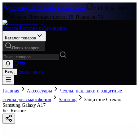
+7 (499) 322-33-86
|
Перезвоните мне
с 10:00 до 19:00
Москва, Пятницкое шоссе, 18, Павильон 73
Оплата
Доставка и Самовывоз
Каталог товаров
Поиск товаров...
Регистрация
Вход
Главная
Аксессуары
Чехлы, накладки и защитные
стекла для смартфонов
Samsung
Защитное Стекло
Samsung Galaxy A17
Без Rustore