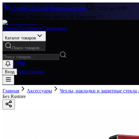
+7 (499) 322-33-86
|
Перезвоните мне
с 10:00 до 19:00
Москва, Пятницкое шоссе, 18, Павильон 73
Оплата
Доставка и Самовывоз
Каталог товаров
Поиск товаров...
Регистрация
Вход
Главная
Аксессуары
Чехлы, накладки и защитные стекла
Без Rustore