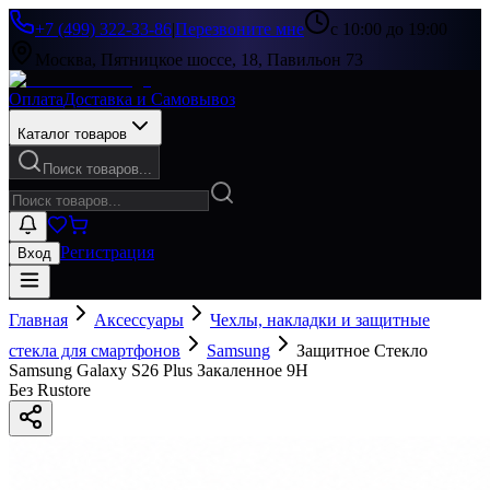
+7 (499) 322-33-86
|
Перезвоните мне
с 10:00 до 19:00
Москва, Пятницкое шоссе, 18, Павильон 73
Оплата
Доставка и Самовывоз
Каталог товаров
Поиск товаров...
Регистрация
Вход
Главная
Аксессуары
Чехлы, накладки и защитные
стекла для смартфонов
Samsung
Защитное Стекло
Samsung Galaxy S26 Plus Закаленное 9H
Без Rustore