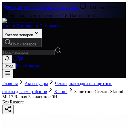
+7 (499) 322-33-86
|
Перезвоните мне
с 10:00 до 19:00
Москва, Пятницкое шоссе, 18, Павильон 73
Оплата
Доставка и Самовывоз
Каталог товаров
Поиск товаров...
Регистрация
Вход
Главная
Аксессуары
Чехлы, накладки и защитные
стекла для смартфонов
Xiaomi
Защитное Стекло Xiaomi
Mi 17 Remax Закаленное 9H
Без Rustore