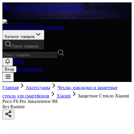
+7 (499) 322-33-86
|
Перезвоните мне
с 10:00 до 19:00
Москва, Пятницкое шоссе, 18, Павильон 73
Оплата
Доставка и Самовывоз
Каталог товаров
Поиск товаров...
Регистрация
Вход
Главная
Аксессуары
Чехлы, накладки и защитные
стекла для смартфонов
Xiaomi
Защитное Стекло Xiaomi
Poco F6 Pro Закаленное 9H
Без Rustore