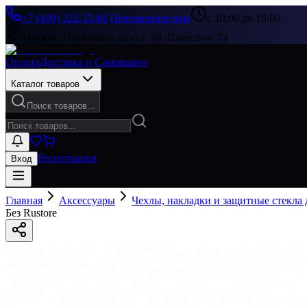
+7 (499) 322-33-86
|
Перезвоните мне
с 10:00 до 19:00
Москва, Пятницкое шоссе, 18, Павильон 73
Оплата
Доставка и Самовывоз
Каталог товаров
Поиск товаров...
Регистрация
Вход
Главная
Аксессуары
Чехлы, накладки и защитные стекла
Без Rustore