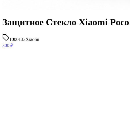
Защитное Стекло Xiaomi Poc
1000133
Xiaomi
300
₽