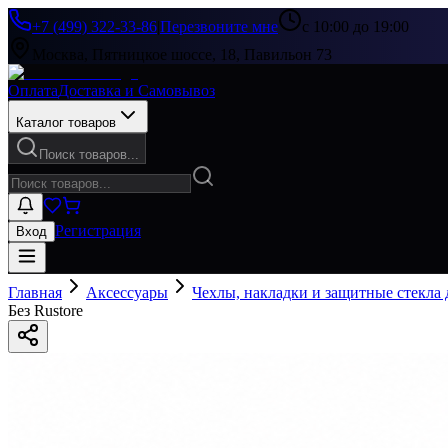
+7 (499) 322-33-86
|
Перезвоните мне
с 10:00 до 19:00
Москва, Пятницкое шоссе, 18, Павильон 73
Оплата
Доставка и Самовывоз
Каталог товаров
Поиск товаров...
Регистрация
Вход
Главная
Аксессуары
Чехлы, накладки и защитные стекла
Без Rustore