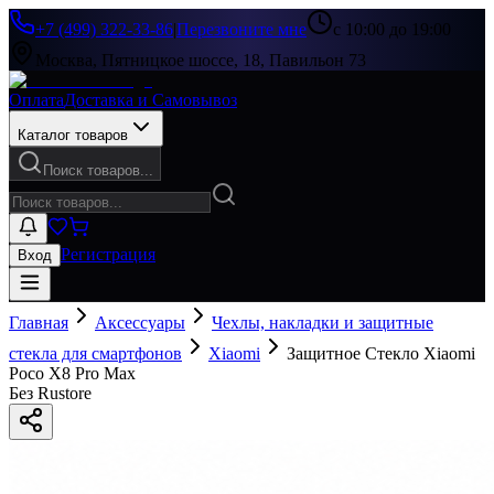
+7 (499) 322-33-86
|
Перезвоните мне
с 10:00 до 19:00
Москва, Пятницкое шоссе, 18, Павильон 73
Оплата
Доставка и Самовывоз
Каталог товаров
Поиск товаров...
Регистрация
Вход
Главная
Аксессуары
Чехлы, накладки и защитные
стекла для смартфонов
Xiaomi
Защитное Стекло Xiaomi
Poco X8 Pro Max
Без Rustore