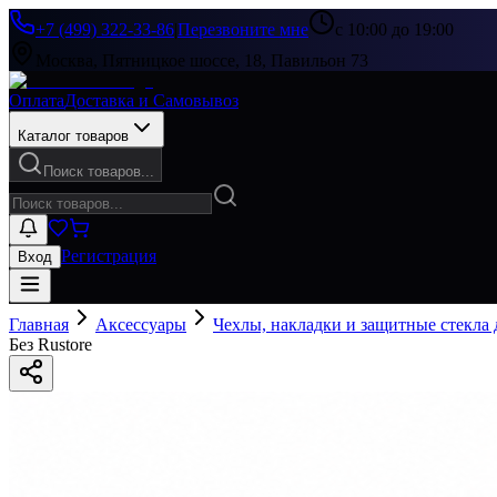
+7 (499) 322-33-86
|
Перезвоните мне
с 10:00 до 19:00
Москва, Пятницкое шоссе, 18, Павильон 73
Оплата
Доставка и Самовывоз
Каталог товаров
Поиск товаров...
Регистрация
Вход
Главная
Аксессуары
Чехлы, накладки и защитные стекла
Без Rustore