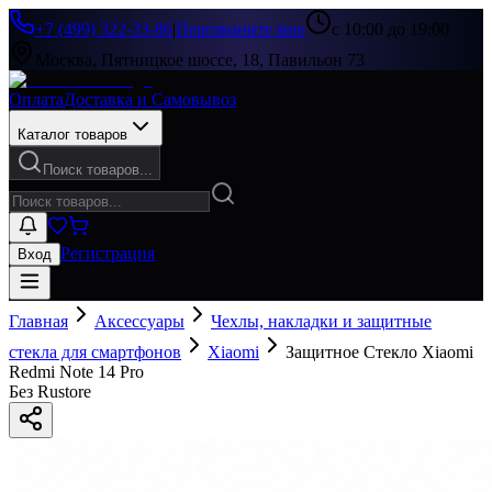
+7 (499) 322-33-86
|
Перезвоните мне
с 10:00 до 19:00
Москва, Пятницкое шоссе, 18, Павильон 73
Оплата
Доставка и Самовывоз
Каталог товаров
Поиск товаров...
Регистрация
Вход
Главная
Аксессуары
Чехлы, накладки и защитные
стекла для смартфонов
Xiaomi
Защитное Стекло Xiaomi
Redmi Note 14 Pro
Без Rustore