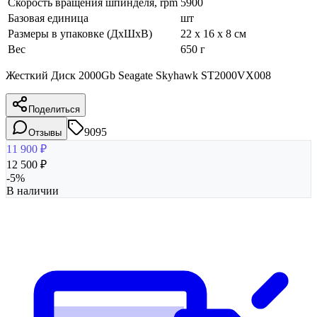
Скорость вращения шпинделя, rpm
5900
Базовая единица
шт
Размеры в упаковке (ДхШхВ)
22 x 16 x 8 см
Вес
650 г
Жесткий Диск 2000Gb Seagate Skyhawk ST2000VX008
Поделиться
9095
Отзывы
11 900
₽
12 500
₽
-
5
%
В наличии