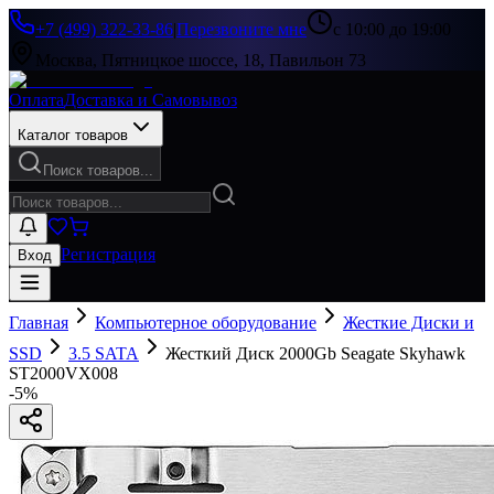
+7 (499) 322-33-86
|
Перезвоните мне
с 10:00 до 19:00
Москва, Пятницкое шоссе, 18, Павильон 73
Оплата
Доставка и Самовывоз
Каталог товаров
Поиск товаров...
Регистрация
Вход
Главная
Компьютерное оборудование
Жесткие Диски и
SSD
3.5 SATA
Жесткий Диск 2000Gb Seagate Skyhawk
ST2000VX008
-
5
%