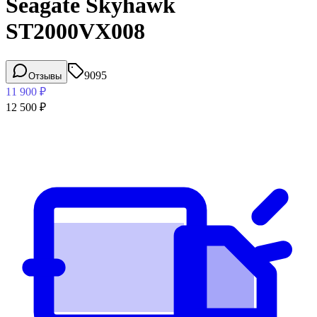
Seagate Skyhawk
ST2000VX008
9095
Отзывы
11 900
₽
12 500
₽