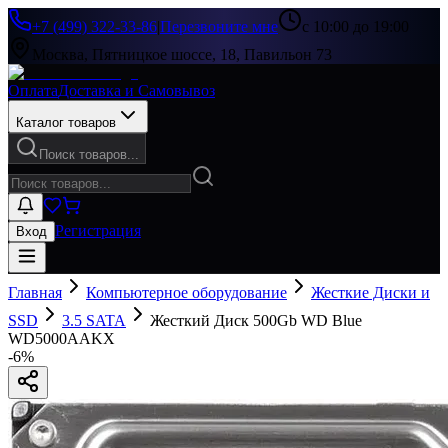
+7 (499) 322-33-86
|
Перезвоните мне
с 10:00 до 19:00
Москва, Пятницкое шоссе, 18, Павильон 73
Оплата
Доставка и Самовывоз
Каталог товаров
Поиск товаров...
Регистрация
Вход
Главная
Компьютерное оборудование
Жесткие Диски и
SSD
3.5 SATA
Жесткий Диск 500Gb WD Blue
WD5000AAKX
-
6
%