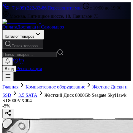
+7 (499) 322-33-86
|
Перезвоните мне
с 10:00 до 19:00
Москва, Пятницкое шоссе, 18, Павильон 73
Оплата
Доставка и Самовывоз
Каталог товаров
Поиск товаров...
Регистрация
Вход
Главная
Компьютерное оборудование
Жесткие Диски и
SSD
3.5 SATA
Жесткий Диск 8000Gb Seagate SkyHawk
ST8000VX004
-
5
%