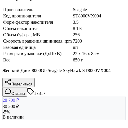
Производитель
Seagate
Код производителя
ST8000VX004
Форм-фактор накопителя
3.5"
Объем накопителя
8 ТБ
Объем буфера, MB
256
Скорость вращения шпинделя, rpm
7200
Базовая единица
шт
Размеры в упаковке (ДхШхВ)
22 x 16 x 8 см
Вес
650 г
Жесткий Диск 8000Gb Seagate SkyHawk ST8000VX004
Поделиться
17317
Отзывы
28 700
₽
30 200
₽
-
5
%
В наличии