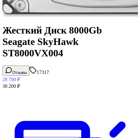
Жесткий Диск 8000Gb
Seagate SkyHawk
ST8000VX004
17317
Отзывы
28 700
₽
30 200
₽