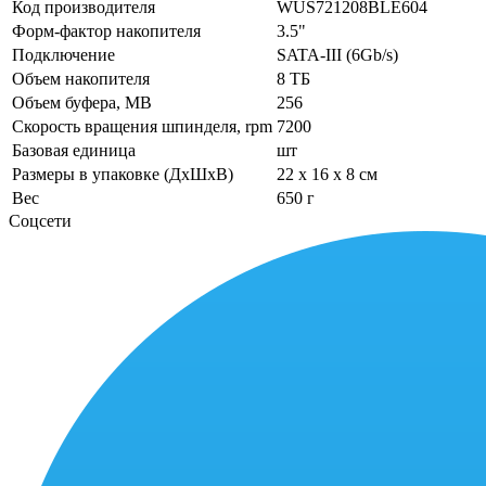
Код производителя
WUS721208BLE604
Форм-фактор накопителя
3.5"
Подключение
SATA-III (6Gb/s)
Объем накопителя
8 ТБ
Объем буфера, MB
256
Скорость вращения шпинделя, rpm
7200
Базовая единица
шт
Размеры в упаковке (ДхШхВ)
22 x 16 x 8 см
Вес
650 г
Соцсети