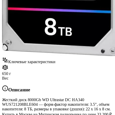
Ключевые характеристики
650 г
Вес
Описание
Жесткий диск 8000Gb WD Ultrastar DC HA340
WUS721208BLE604 — форм-фактор накопителя: 3.5", объем
накопителя: 8 ТБ, размеры в упаковке (дхшхв): 22 x 16 x 8 см.
Купить в Москве на Митинском радиорынке по цене 33 200 ₽.