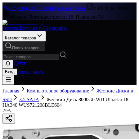
+7 (499) 322-33-86
|
Перезвоните мне
с 10:00 до 19:00
Москва, Пятницкое шоссе, 18, Павильон 73
Оплата
Доставка и Самовывоз
Каталог товаров
Поиск товаров...
Регистрация
Вход
Главная
Компьютерное оборудование
Жесткие Диски и
SSD
3.5 SATA
Жесткий Диск 8000Gb WD Ultrastar DC
HA340 WUS721208BLE604
-
5
%