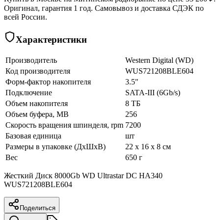
Оригинал, гарантия 1 год. Самовывоз и доставка СДЭК по
всей России.
Характеристики
Производитель
Western Digital (WD)
Код производителя
WUS721208BLE604
Форм-фактор накопителя
3.5"
Подключение
SATA-III (6Gb/s)
Объем накопителя
8 ТБ
Объем буфера, MB
256
Скорость вращения шпинделя, rpm
7200
Базовая единица
шт
Размеры в упаковке (ДхШхВ)
22 x 16 x 8 см
Вес
650 г
Жесткий Диск 8000Gb WD Ultrastar DC HA340
WUS721208BLE604
Поделиться