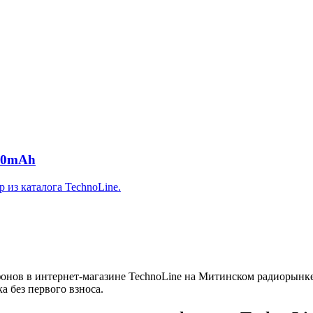
00mAh
из каталога TechnoLine.
нов в интернет-магазине TechnoLine на Митинском радиорынке:
а без первого взноса.