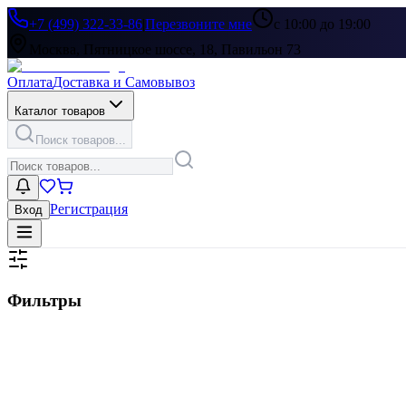
+7 (499) 322-33-86
|
Перезвоните мне
с 10:00 до 19:00
Москва, Пятницкое шоссе, 18, Павильон 73
Оплата
Доставка и Самовывоз
Каталог товаров
Поиск товаров...
Регистрация
Вход
Фильтры
Цена, ₽
▶
Цвет
▶