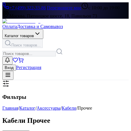
+7 (499) 322-33-86
|
Перезвоните мне
с 10:00 до 19:00
Москва, Пятницкое шоссе, 18, Павильон 73
Оплата
Доставка и Самовывоз
Каталог товаров
Поиск товаров...
Регистрация
Вход
Фильтры
Главная
/
Каталог
/
Аксессуары
/
Кабели
/
Прочее
Кабели Прочее