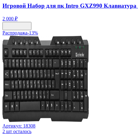
Игровой Набор для пк Intro GXZ990 Клавиатур
2 000 ₽
Распродажа
-
13
%
Артикул:
18308
2
шт осталось