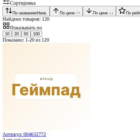
Сортировка
По названию
Назв.
По цене ↑
↑
По цене ↓
↓
По рей
Найдено товаров:
120
Показывать по
10
20
50
100
Показано:
1
-
20
из
120
Артикул:
004632772
2
шт осталось