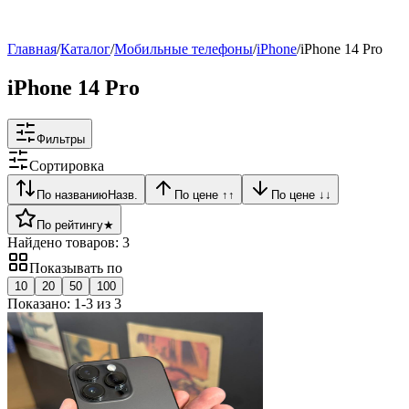
Рейтинг
▶
Главная
/
Каталог
/
Мобильные телефоны
/
iPhone
/
iPhone 14 Pro
iPhone 14 Pro
Фильтры
Сортировка
По названию
Назв.
По цене ↑
↑
По цене ↓
↓
По рейтингу
★
Найдено товаров:
3
Показывать по
10
20
50
100
Показано:
1
-
3
из
3