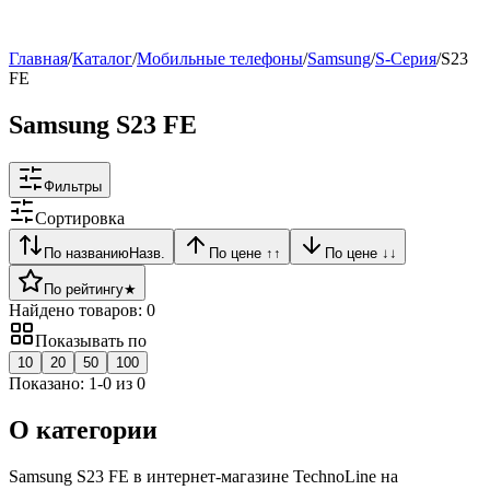
Рейтинг
▶
Главная
/
Каталог
/
Мобильные телефоны
/
Samsung
/
S-Серия
/
S23
FE
Samsung S23 FE
Фильтры
Сортировка
По названию
Назв.
По цене ↑
↑
По цене ↓
↓
По рейтингу
★
Найдено товаров:
0
Показывать по
10
20
50
100
Показано:
1
-
0
из
0
О категории
Samsung S23 FE в интернет-магазине TechnoLine на