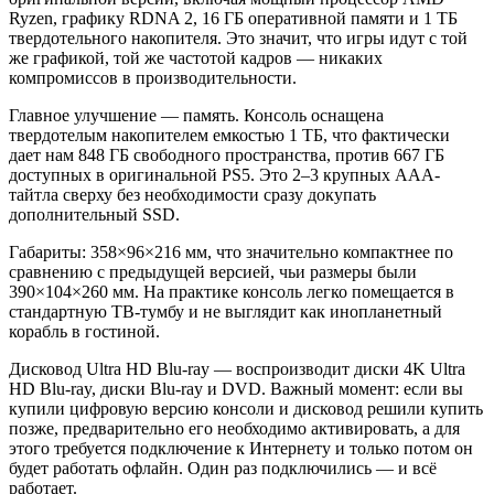
Ryzen, графику RDNA 2, 16 ГБ оперативной памяти и 1 ТБ
твердотельного накопителя. Это значит, что игры идут с той
же графикой, той же частотой кадров — никаких
компромиссов в производительности.
Главное улучшение — память. Консоль оснащена
твердотелым накопителем емкостью 1 ТБ, что фактически
дает нам 848 ГБ свободного пространства, против 667 ГБ
доступных в оригинальной PS5. Это 2–3 крупных AAA-
тайтла сверху без необходимости сразу докупать
дополнительный SSD.
Габариты: 358×96×216 мм, что значительно компактнее по
сравнению с предыдущей версией, чьи размеры были
390×104×260 мм. На практике консоль легко помещается в
стандартную ТВ-тумбу и не выглядит как инопланетный
корабль в гостиной.
Дисковод Ultra HD Blu-ray — воспроизводит диски 4K Ultra
HD Blu-ray, диски Blu-ray и DVD. Важный момент: если вы
купили цифровую версию консоли и дисковод решили купить
позже, предварительно его необходимо активировать, а для
этого требуется подключение к Интернету и только потом он
будет работать офлайн. Один раз подключились — и всё
работает.