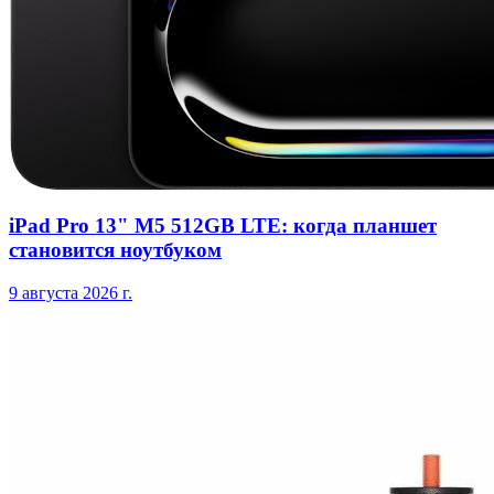
iPad Pro 13" M5 512GB LTE: когда планшет
становится ноутбуком
9 августа 2026 г.