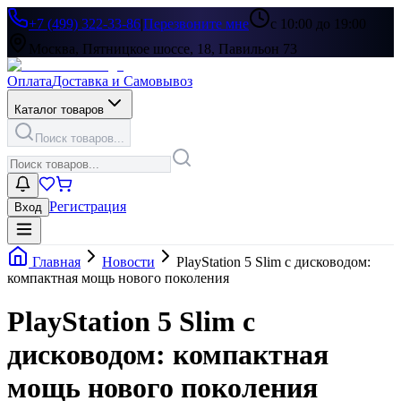
+7 (499) 322-33-86
|
Перезвоните мне
с 10:00 до 19:00
Москва, Пятницкое шоссе, 18, Павильон 73
Оплата
Доставка и Самовывоз
Каталог товаров
Поиск товаров...
Регистрация
Вход
Главная
Новости
PlayStation 5 Slim с дисководом:
компактная мощь нового поколения
PlayStation 5 Slim с
дисководом: компактная
мощь нового поколения