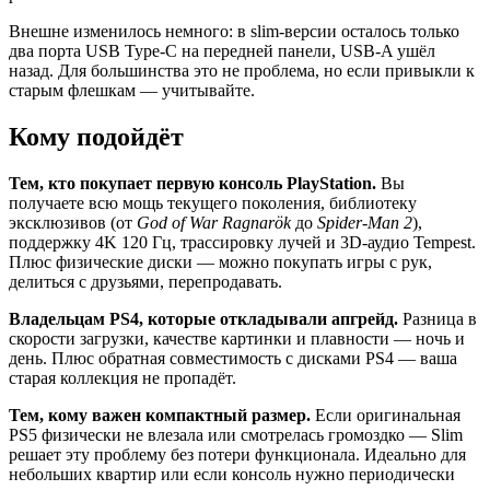
Внешне изменилось немного: в slim-версии осталось только
два порта USB Type-C на передней панели, USB-A ушёл
назад. Для большинства это не проблема, но если привыкли к
старым флешкам — учитывайте.
Кому подойдёт
Тем, кто покупает первую консоль PlayStation.
Вы
получаете всю мощь текущего поколения, библиотеку
эксклюзивов (от
God of War Ragnarök
до
Spider-Man 2
),
поддержку 4K 120 Гц, трассировку лучей и 3D-аудио Tempest.
Плюс физические диски — можно покупать игры с рук,
делиться с друзьями, перепродавать.
Владельцам PS4, которые откладывали апгрейд.
Разница в
скорости загрузки, качестве картинки и плавности — ночь и
день. Плюс обратная совместимость с дисками PS4 — ваша
старая коллекция не пропадёт.
Тем, кому важен компактный размер.
Если оригинальная
PS5 физически не влезала или смотрелась громоздко — Slim
решает эту проблему без потери функционала. Идеально для
небольших квартир или если консоль нужно периодически