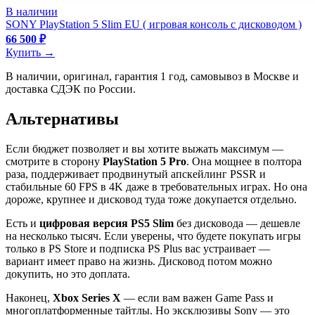
В наличии
SONY PlayStation 5 Slim EU ( игровая консоль с дисководом )
66 500 ₽
Купить →
В наличии, оригинал, гарантия 1 год, самовывоз в Москве и
доставка СДЭК по России.
Альтернативы
Если бюджет позволяет и вы хотите выжать максимум —
смотрите в сторону
PlayStation 5 Pro
. Она мощнее в полтора
раза, поддерживает продвинутый апскейлинг PSSR и
стабильные 60 FPS в 4K даже в требовательных играх. Но она
дороже, крупнее и дисковод туда тоже докупается отдельно.
Есть и
цифровая версия PS5 Slim
без дисковода — дешевле
на несколько тысяч. Если уверены, что будете покупать игры
только в PS Store и подписка PS Plus вас устраивает —
вариант имеет право на жизнь. Дисковод потом можно
докупить, но это доплата.
Наконец,
Xbox Series X
— если вам важен Game Pass и
многоплатформенные тайтлы. Но эксклюзивы Sony — это