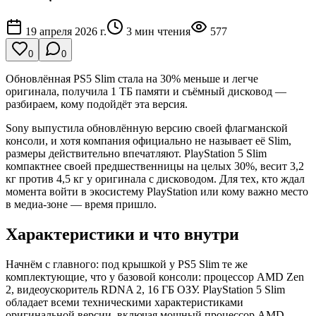
19 апреля 2026 г.
3
мин чтения
577
0
0
Обновлённая PS5 Slim стала на 30% меньше и легче
оригинала, получила 1 ТБ памяти и съёмный дисковод —
разбираем, кому подойдёт эта версия.
Sony выпустила обновлённую версию своей флагманской
консоли, и хотя компания официально не называет её Slim,
размеры действительно впечатляют. PlayStation 5 Slim
компактнее своей предшественницы на целых 30%, весит 3,2
кг против 4,5 кг у оригинала с дисководом. Для тех, кто ждал
момента войти в экосистему PlayStation или кому важно место
в медиа-зоне — время пришло.
Характеристики и что внутри
Начнём с главного: под крышкой у PS5 Slim те же
комплектующие, что у базовой консоли: процессор AMD Zen
2, видеоускоритель RDNA 2, 16 ГБ ОЗУ. PlayStation 5 Slim
обладает всеми техническими характеристиками
оригинальной версии, включая мощный процессор AMD