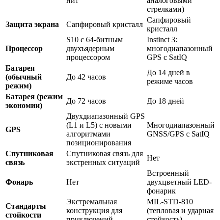
нит
аналоговыми
стрелками)
Сапфировый
Защита экрана
Сапфировый кристалл
кристалл
S10 с 64-битным
Instinct 3:
Процессор
двухъядерным
многодиапазонный
процессором
GPS с SatIQ
Батарея
До 14 дней в
(обычный
До 42 часов
режиме часов
режим)
Батарея (режим
До 72 часов
До 18 дней
экономии)
Двухдиапазонный GPS
(L1 и L5) с новыми
Многодиапазонный
GPS
алгоритмами
GNSS/GPS с SatIQ
позиционирования
Спутниковая
Спутниковая связь для
Нет
связь
экстренных ситуаций
Встроенный
Фонарь
Нет
двухцветный LED-
фонарик
Экстремальная
MIL-STD-810
Стандарты
конструкция для
(тепловая и ударная
стойкости
приключений
стойкость)