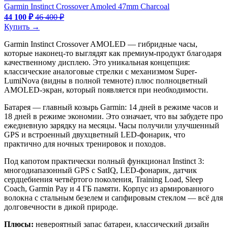
Garmin Instinct Crossover Amoled 47mm Charcoal
44 100 ₽
46 400 ₽
Купить →
Garmin Instinct Crossover AMOLED — гибридные часы,
которые наконец-то выглядят как премиум-продукт благодаря
качественному дисплею. Это уникальная концепция:
классические аналоговые стрелки с механизмом Super-
LumiNova (видны в полной темноте) плюс полноцветный
AMOLED-экран, который появляется при необходимости.
Батарея — главный козырь Garmin: 14 дней в режиме часов и
18 дней в режиме экономии. Это означает, что вы забудете про
ежедневную зарядку на месяцы. Часы получили улучшенный
GPS и встроенный двухцветный LED-фонарик, что
практично для ночных тренировок и походов.
Под капотом практически полный функционал Instinct 3:
многодиапазонный GPS с SatIQ, LED-фонарик, датчик
сердцебиения четвёртого поколения, Training Load, Sleep
Coach, Garmin Pay и 4 ГБ памяти. Корпус из армированного
волокна с стальным безелем и сапфировым стеклом — всё для
долговечности в дикой природе.
Плюсы:
невероятный запас батареи, классический дизайн