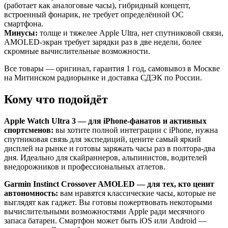
(работает как аналоговые часы), гибридный концепт,
встроенный фонарик, не требует определённой ОС
смартфона.
Минусы:
толще и тяжелее Apple Ultra, нет спутниковой связи,
AMOLED-экран требует зарядки раз в две недели, более
скромные вычислительные возможности.
Все товары — оригинал, гарантия 1 год, самовывоз в Москве
на Митинском радиорынке и доставка СДЭК по России.
Кому что подойдёт
Apple Watch Ultra 3 — для iPhone-фанатов и активных
спортсменов:
вы хотите полной интеграции с iPhone, нужна
спутниковая связь для экспедиций, цените самый яркий
дисплей на рынке и готовы заряжать часы раз в полтора-два
дня. Идеально для скайраннеров, альпинистов, водителей
внедорожников и профессиональных атлетов.
Garmin Instinct Crossover AMOLED — для тех, кто ценит
автономность:
вам нравятся классические часы, которые не
выглядят как гаджет. Вы готовы пожертвовать некоторыми
вычислительными возможностями Apple ради месячного
запаса батареи. Смартфон может быть iOS или Android —