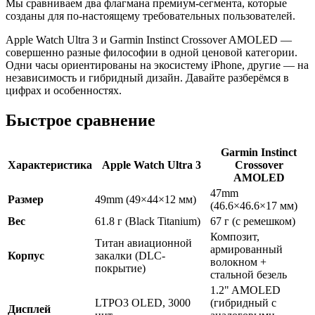
Мы сравниваем два флагмана премиум-сегмента, которые
созданы для по-настоящему требовательных пользователей.
Apple Watch Ultra 3 и Garmin Instinct Crossover AMOLED —
совершенно разные философии в одной ценовой категории.
Одни часы ориентированы на экосистему iPhone, другие — на
независимость и гибридный дизайн. Давайте разберёмся в
цифрах и особенностях.
Быстрое сравнение
Garmin Instinct
Характеристика
Apple Watch Ultra 3
Crossover
AMOLED
47mm
Размер
49mm (49×44×12 мм)
(46.6×46.6×17 мм)
Вес
61.8 г (Black Titanium)
67 г (с ремешком)
Композит,
Титан авиационной
армированный
Корпус
закалки (DLC-
волокном +
покрытие)
стальной безель
1.2" AMOLED
LTPO3 OLED, 3000
(гибридный с
Дисплей