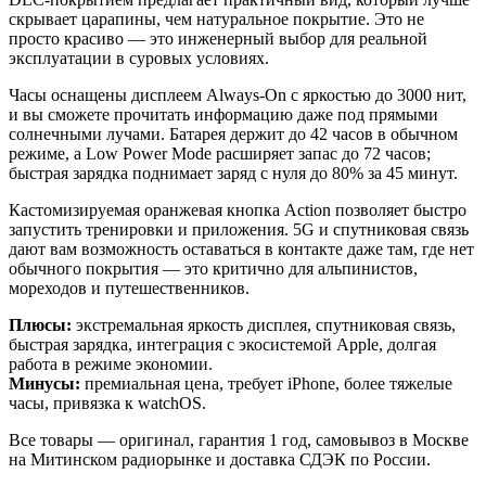
скрывает царапины, чем натуральное покрытие. Это не
просто красиво — это инженерный выбор для реальной
эксплуатации в суровых условиях.
Часы оснащены дисплеем Always-On с яркостью до 3000 нит,
и вы сможете прочитать информацию даже под прямыми
солнечными лучами. Батарея держит до 42 часов в обычном
режиме, а Low Power Mode расширяет запас до 72 часов;
быстрая зарядка поднимает заряд с нуля до 80% за 45 минут.
Кастомизируемая оранжевая кнопка Action позволяет быстро
запустить тренировки и приложения. 5G и спутниковая связь
дают вам возможность оставаться в контакте даже там, где нет
обычного покрытия — это критично для альпинистов,
мореходов и путешественников.
Плюсы:
экстремальная яркость дисплея, спутниковая связь,
быстрая зарядка, интеграция с экосистемой Apple, долгая
работа в режиме экономии.
Минусы:
премиальная цена, требует iPhone, более тяжелые
часы, привязка к watchOS.
Все товары — оригинал, гарантия 1 год, самовывоз в Москве
на Митинском радиорынке и доставка СДЭК по России.