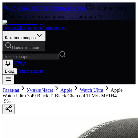
+7 (499) 322-33-86
|
Перезвоните мне
с 10:00 до 19:00
Москва, Пятницкое шоссе, 18, Павильон 73
Оплата
Доставка и Самовывоз
Каталог товаров
Поиск товаров...
Регистрация
Вход
Главная
Умные Часы
Apple
Watch Ultra
Apple
Watch Ultra 3 49 Black Ti Black Charcoal Ti M/L MF1H4
-
5
%