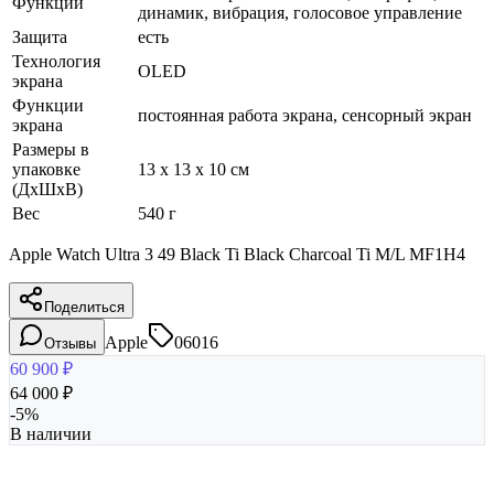
Функции
динамик, вибрация, голосовое управление
Защита
есть
Технология
OLED
экрана
Функции
постоянная работа экрана, сенсорный экран
экрана
Размеры в
упаковке
13 x 13 x 10 см
(ДхШхВ)
Вес
540 г
Apple Watch Ultra 3 49 Black Ti Black Charcoal Ti M/L MF1H4
Поделиться
Apple
06016
Отзывы
60 900
₽
64 000
₽
-
5
%
В наличии