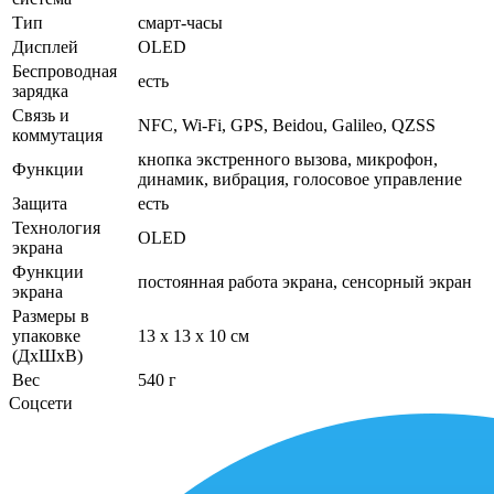
Тип
смарт-часы
Дисплей
OLED
Беспроводная
есть
зарядка
Связь и
NFC, Wi-Fi, GPS, Beidou, Galileo, QZSS
коммутация
кнопка экстренного вызова, микрофон,
Функции
динамик, вибрация, голосовое управление
Защита
есть
Технология
OLED
экрана
Функции
постоянная работа экрана, сенсорный экран
экрана
Размеры в
упаковке
13 x 13 x 10 см
(ДхШхВ)
Вес
540 г
Соцсети