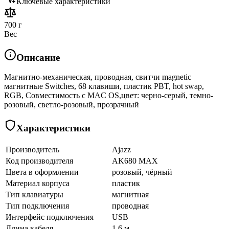
Ключевые характеристики
700 г
Вес
Описание
Магнитно-механическая, проводная, свитчи magnetic
магнитные Switches, 68 клавиши, пластик PBT, hot swap,
RGB, Совместимость с MAC OS,цвет: черно-серый, темно-
розовый, светло-розовый, прозрачный
Характеристики
Производитель
Ajazz
Код производителя
AK680 MAX
Цвета в оформлении
розовый, чёрный
Материал корпуса
пластик
Тип клавиатуры
магнитная
Тип подключения
проводная
Интерфейс подключения
USB
Длина кабеля
1,6 м