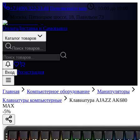
+7 (499) 322-33-86
|
Перезвоните мне
с 10:00 до 19:00
Москва, Пятницкое шоссе, 18, Павильон 73
Оплата
Доставка и Самовывоз
Каталог товаров
Поиск товаров...
Регистрация
Вход
Главная
Компьютерное оборудование
Манипуляторы
Клавиатуры компьютерные
Клавиатура AJAZZ AK680
MAX
-
5
%