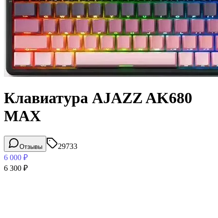
Клавиатура AJAZZ AK680
MAX
29733
Отзывы
6 000
₽
6 300
₽