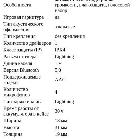
Особенности
громкости, влагозащита, голосовой
набор
Игровая гарнитура
да
Тип акустического
закрытые
оформления
Тип крепления
без крепления
Количество драйверов
1
Класс защиты (IP)
IPX4
Разъем штекера
Lightning
Длина кабеля
1 м
Версия Bluetooth
5.0
Поддерживаемые
AAC
кодеки
Количество
4
микрофонов
Тип зарядки кейса
Lightning
Время работы от
30 ч
аккумулятора в кейсе
Ширина
18 мм
Высота
31 мм
Толщина
19 мм