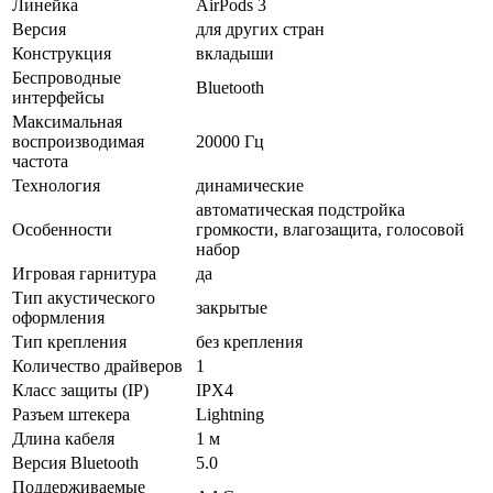
Линейка
AirPods 3
Версия
для других стран
Конструкция
вкладыши
Беспроводные
Bluetooth
интерфейсы
Максимальная
воспроизводимая
20000 Гц
частота
Технология
динамические
автоматическая подстройка
Особенности
громкости, влагозащита, голосовой
набор
Игровая гарнитура
да
Тип акустического
закрытые
оформления
Тип крепления
без крепления
Количество драйверов
1
Класс защиты (IP)
IPX4
Разъем штекера
Lightning
Длина кабеля
1 м
Версия Bluetooth
5.0
Поддерживаемые