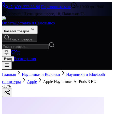
+7 (499) 322-33-86
|
Перезвоните мне
с 10:00 до 19:00
Москва, Пятницкое шоссе, 18, Павильон 73
Оплата
Доставка и Самовывоз
Каталог товаров
Поиск товаров...
Регистрация
Вход
Главная
Наушники и Колонки
Наушники и Bluetooth
гарнитуры
Apple
Apple Наушники AirPods 3 EU
-
33
%