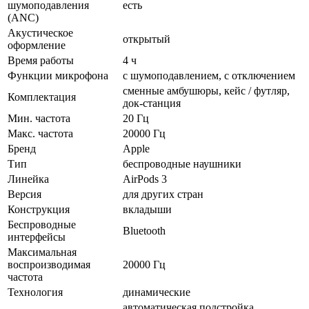
шумоподавления
есть
(ANC)
Акустическое
открытый
оформление
Время работы
4 ч
Функции микрофона
с шумоподавлением, с отключением
сменные амбушюры, кейс / футляр,
Комплектация
док-станция
Мин. частота
20 Гц
Макс. частота
20000 Гц
Бренд
Apple
Тип
беспроводные наушники
Линейка
AirPods 3
Версия
для других стран
Конструкция
вкладыши
Беспроводные
Bluetooth
интерфейсы
Максимальная
воспроизводимая
20000 Гц
частота
Технология
динамические
автоматическая подстройка