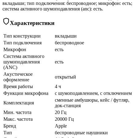
вкладыши; тип подключения: беспроводное; микрофон: есть;
система активного шумоподавления (anc): есть.
Характеристики
Тип конструкции
вкладыши
Тип подключения
беспроводное
Микрофон
есть
Система активного
шумоподавления
есть
(ANC)
Акустическое
открытый
оформление
Время работы
4 ч
Функции микрофона
с шумоподавлением, с отключением
сменные амбушюры, кейс / футляр,
Комплектация
док-станция
Мин. частота
20 Гц
Макс. частота
20000 Гц
Бренд
Apple
Тип
беспроводные наушники