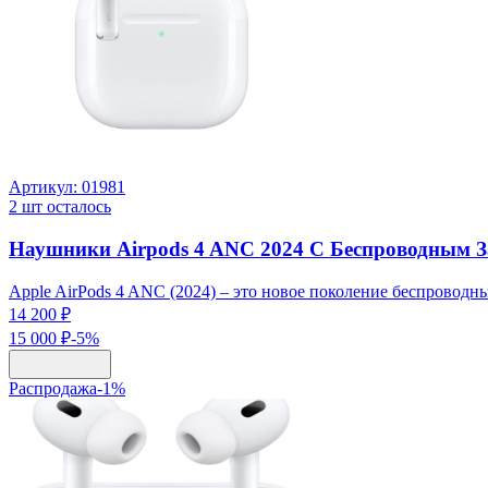
Артикул:
01981
2
шт осталось
Наушники Airpods 4 ANC 2024 С Беспроводным 
Apple AirPods 4 ANC (2024) – это новое поколение беспровод
14 200 ₽
15 000 ₽
-
5
%
Распродажа
-
1
%