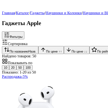
Рейтинг
▶
Главная
/
Каталог
/
Гаджеты
/
Наушники и Колонки
/
Наушники и Bl
Гаджеты Apple
Фильтры
Сортировка
По названию
Назв.
По цене ↑
↑
По цене ↓
↓
По рей
Найдено товаров:
50
Показывать по
10
20
50
100
Показано:
1
-
20
из
50
Распродажа
-
5
%