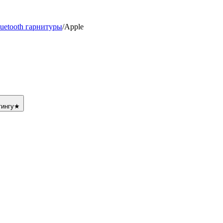
uetooth гарнитуры
/
Apple
тингу
★