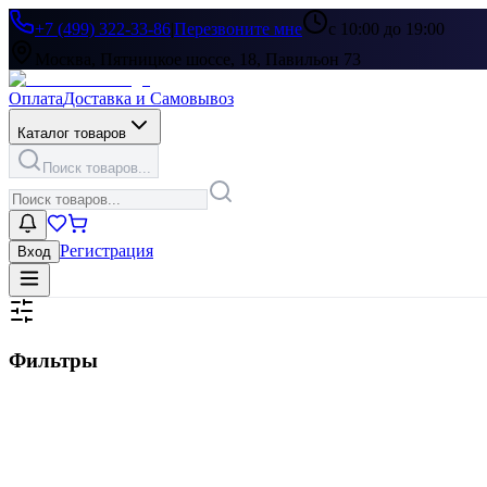
+7 (499) 322-33-86
|
Перезвоните мне
с 10:00 до 19:00
Москва, Пятницкое шоссе, 18, Павильон 73
Оплата
Доставка и Самовывоз
Каталог товаров
Поиск товаров...
Регистрация
Вход
Фильтры
Цена, ₽
▶
Цвет
▶