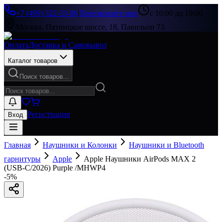
+7 (499) 322-33-86
|
Перезвоните мне
с 10:00 до 19:00
Москва, Пятницкое шоссе, 18, Павильон 73
Оплата
Доставка и Самовывоз
Каталог товаров
Поиск товаров...
Регистрация
Вход
Главная
Наушники и Колонки
Наушники и Bluetooth
гарнитуры
Apple
Apple Наушники AirPods MAX 2
(USB-C/2026) Purple /MHWP4
-
5
%