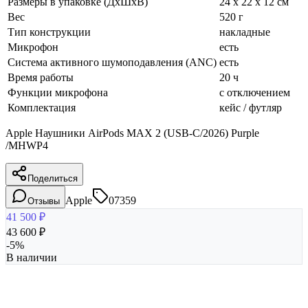
Размеры в упаковке (ДхШхВ)
24 x 22 x 12 см
Вес
520 г
Тип конструкции
накладные
Микрофон
есть
Система активного шумоподавления (ANC)
есть
Время работы
20 ч
Функции микрофона
с отключением
Комплектация
кейс / футляр
Apple Наушники AirPods MAX 2 (USB-C/2026) Purple
/MHWP4
Поделиться
Apple
07359
Отзывы
41 500
₽
43 600
₽
-
5
%
В наличии