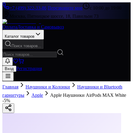
+7 (499) 322-33-86
|
Перезвоните мне
с 10:00 до 19:00
Москва, Пятницкое шоссе, 18, Павильон 73
Оплата
Доставка и Самовывоз
Каталог товаров
Поиск товаров...
Регистрация
Вход
Главная
Наушники и Колонки
Наушники и Bluetooth
гарнитуры
Apple
Apple Наушники AirPods MAX White
-
5
%