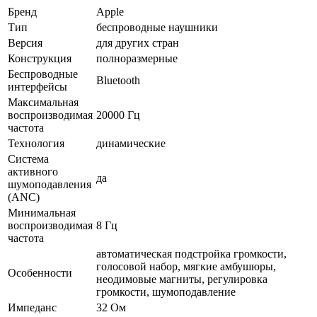
Бренд
Apple
Тип
беспроводные наушники
Версия
для других стран
Конструкция
полноразмерные
Беспроводные
Bluetooth
интерфейсы
Максимальная
воспроизводимая
20000 Гц
частота
Технология
динамические
Система
активного
да
шумоподавления
(ANC)
Минимальная
воспроизводимая
8 Гц
частота
автоматическая подстройка громкости,
голосовой набор, мягкие амбушюры,
Особенности
неодимовые магниты, регулировка
громкости, шумоподавление
Импеданс
32 Ом