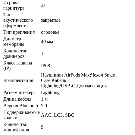
Игровая
да
гарнитура
Тип
акустического
закрытые
оформления
Тип крепления
оголовье
Диаметр
40 мм
мембраны
Количество
1
драйверов
Класс защиты
IP68
(IP)
Наушники AirPods Max;Чехол Smart
Комплектация
Case;Кабель
Lightning/USB‑C;Документация.
Разъем штекера
Lightning
Длина кабеля
1 м
Версия Bluetooth
5.0
Поддерживаемые
AAC, LC3, SBC
кодеки
Количество
9
микрофонов