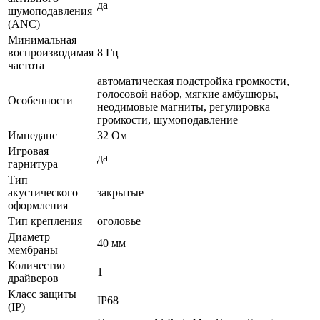
да
шумоподавления
(ANC)
Минимальная
воспроизводимая
8 Гц
частота
автоматическая подстройка громкости,
голосовой набор, мягкие амбушюры,
Особенности
неодимовые магниты, регулировка
громкости, шумоподавление
Импеданс
32 Ом
Игровая
да
гарнитура
Тип
акустического
закрытые
оформления
Тип крепления
оголовье
Диаметр
40 мм
мембраны
Количество
1
драйверов
Класс защиты
IP68
(IP)