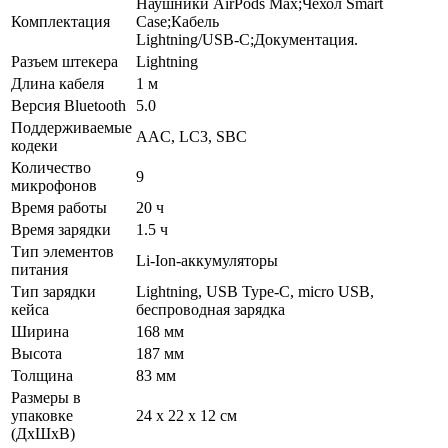
Наушники AirPods Max;Чехол Smart
Комплектация
Case;Кабель
Lightning/USB‑C;Документация.
Разъем штекера
Lightning
Длина кабеля
1 м
Версия Bluetooth
5.0
Поддерживаемые
AAC, LC3, SBC
кодеки
Количество
9
микрофонов
Время работы
20 ч
Время зарядки
1.5 ч
Тип элементов
Li-Ion-аккумуляторы
питания
Тип зарядки
Lightning, USB Type-C, micro USB,
кейса
беспроводная зарядка
Ширина
168 мм
Высота
187 мм
Толщина
83 мм
Размеры в
упаковке
24 x 22 x 12 см
(ДхШхВ)