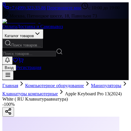
+7 (499) 322-33-86
|
Перезвоните мне
с 10:00 до 19:00
Москва, Пятницкое шоссе, 18, Павильон 73
Оплата
Доставка и Самовывоз
Каталог товаров
Поиск товаров...
Регистрация
Вход
Главная
Компьютерное оборудование
Манипуляторы
Клавиатуры компьютерные
Apple Keyboard Pro 13(2024)
White ( RU Клавиатураавиатура)
-
100
%