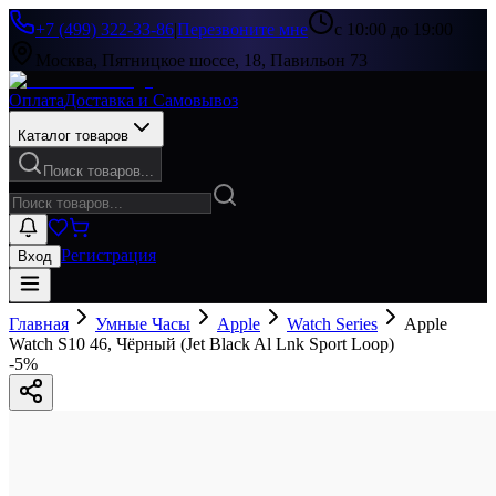
+7 (499) 322-33-86
|
Перезвоните мне
с 10:00 до 19:00
Москва, Пятницкое шоссе, 18, Павильон 73
Оплата
Доставка и Самовывоз
Каталог товаров
Поиск товаров...
Регистрация
Вход
Главная
Умные Часы
Apple
Watch Series
Apple
Watch S10 46, Чёрный (Jet Black Al Lnk Sport Loop)
-
5
%