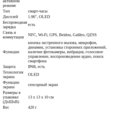
активном
режиме
Тип
смарт-часы
Дисплей
1.96", OLED
Беспроводная
есть
зарядка
Связь и
NFC, Wi-Fi, GPS, Beidou, Galileo, QZSS
коммутация
кнопка экстренного вызова, микрофон,
динамик, установка сторонних приложений,
Функции
наличие фотокамеры, вибрация, голосовое
управление, воспроизведение аудио, поиск
смартфона
Защита
IP68, есть
Технология
OLED
экрана
Функции
сенсорный экран
экрана
Размеры в
упаковке
13 x 13 x 10 см
(ДхШхВ)
Вес
420 г