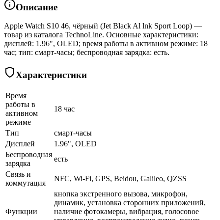
Описание
Apple Watch S10 46, чёрный (Jet Black Al lnk Sport Loop) —
товар из каталога TechnoLine. Основные характеристики:
дисплей: 1.96", OLED; время работы в активном режиме: 18
час; тип: смарт-часы; беспроводная зарядка: есть.
Характеристики
Время
работы в
18 час
активном
режиме
Тип
смарт-часы
Дисплей
1.96", OLED
Беспроводная
есть
зарядка
Связь и
NFC, Wi-Fi, GPS, Beidou, Galileo, QZSS
коммутация
кнопка экстренного вызова, микрофон,
динамик, установка сторонних приложений,
Функции
наличие фотокамеры, вибрация, голосовое