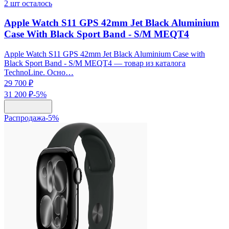
2
шт осталось
Apple Watch S11 GPS 42mm Jet Black Aluminium
Case With Black Sport Band - S/M MEQT4
Apple Watch S11 GPS 42mm Jet Black Aluminium Case with
Black Sport Band - S/M MEQT4 — товар из каталога
TechnoLine. Осно…
29 700 ₽
31 200 ₽
-
5
%
Распродажа
-
5
%