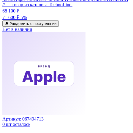
// — товар из каталога TechnoLine.
68 100 ₽
71 600 ₽
-
5
%
🔔 Уведомить о поступлении
Нет в наличии
Артикул:
067494713
0
шт осталось