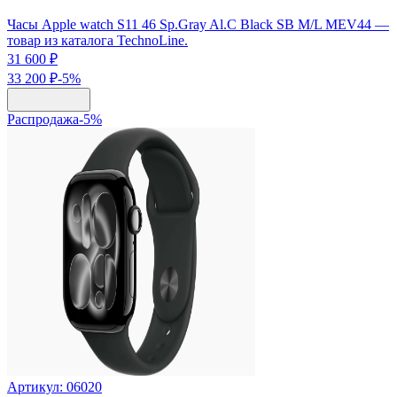
Часы Apple watch S11 46 Sp.Gray Al.C Black SB M/L MEV44 —
товар из каталога TechnoLine.
31 600 ₽
33 200 ₽
-
5
%
Распродажа
-
5
%
Артикул:
06020