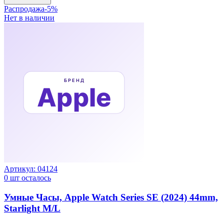
Распродажа
-
5
%
Нет в наличии
Артикул:
04124
0
шт осталось
Умные Часы, Apple Watch Series SE (2024) 44mm,
Starlight M/L