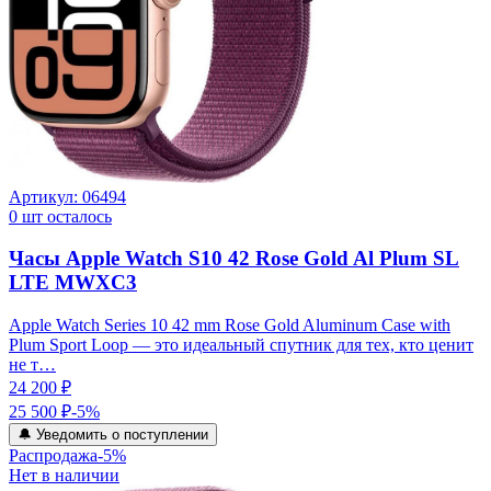
Артикул:
06494
0
шт осталось
Часы Apple Watch S10 42 Rose Gold Al Plum SL
LTE MWXC3
Apple Watch Series 10 42 mm Rose Gold Aluminum Case with
Plum Sport Loop — это идеальный спутник для тех, кто ценит
не т…
24 200 ₽
25 500 ₽
-
5
%
🔔 Уведомить о поступлении
Распродажа
-
5
%
Нет в наличии