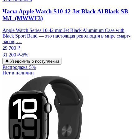
Часы Apple Watch S10 42 Jet Black Al Black SB
M/L (MWWF3)
Apple Watch Series 10 42 mm Jet Black Aluminum Case with
Black Sport Band — это настоящая революция в мире смарт-
часов, …
29 700 ₽
31 200 ₽
-
5
%
🔔 Уведомить о поступлении
Распродажа
-
5
%
Нет в наличии