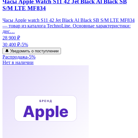
Часы Apple Watch S11 42 Jet Black Al Black SB
S/M LTE MF834
Часы Apple watch S11 42 Jet Black Al Black SB S/M LTE MF834
— товар из каталога TechnoLine. Основные характеристики:
дис…
28 900 ₽
30 400 ₽
-
5
%
🔔 Уведомить о поступлении
Распродажа
-
5
%
Нет в наличии