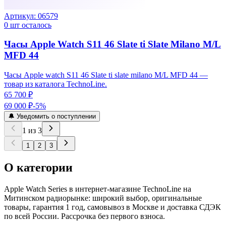
Артикул:
06579
0
шт осталось
Часы Apple Watch S11 46 Slate ti Slate Milano M/L
MFD 44
Часы Apple watch S11 46 Slate ti slate milano M/L MFD 44 —
товар из каталога TechnoLine.
65 700 ₽
69 000 ₽
-
5
%
🔔 Уведомить о поступлении
1
из
3
1
2
3
О категории
Apple Watch Series в интернет-магазине TechnoLine на
Митинском радиорынке: широкий выбор, оригинальные
товары, гарантия 1 год, самовывоз в Москве и доставка СДЭК
по всей России. Рассрочка без первого взноса.