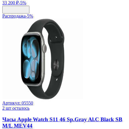
33 200 ₽
-
5
%
Распродажа
-
5
%
Артикул:
05550
2
шт осталось
Часы Apple Watch S11 46 Sp.Gray Al.C Black SB
M/L MEV44