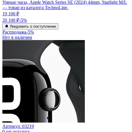
Умные часы, Apple Watch Series SE (2024) 44mm, Starlight M/L
— товар из каталога TechnoLine.
19 100 ₽
20 100 ₽
-
5
%
🔔 Уведомить о поступлении
Распродажа
-
5
%
Нет в наличии
Артикул:
03219
0
шт осталось