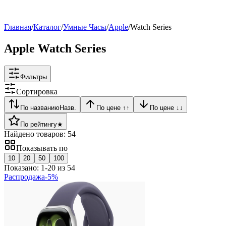
Рейтинг
▶
Главная
/
Каталог
/
Умные Часы
/
Apple
/
Watch Series
Apple Watch Series
Фильтры
Сортировка
По названию
Назв.
По цене ↑
↑
По цене ↓
↓
По рейтингу
★
Найдено товаров:
54
Показывать по
10
20
50
100
Показано:
1
-
20
из
54
Распродажа
-
5
%