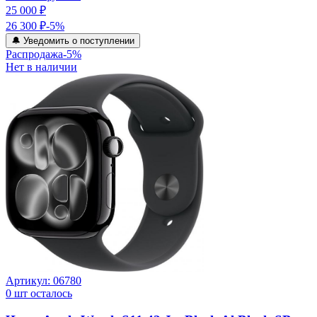
25 000 ₽
26 300 ₽
-
5
%
🔔 Уведомить о поступлении
Распродажа
-
5
%
Нет в наличии
Артикул:
06780
0
шт осталось