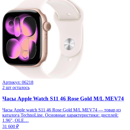
Артикул:
06218
2
шт осталось
Часы Apple Watch S11 46 Rose Gold M/L MEV74
Часы Apple watch S11 46 Rose Gold M/L MEV74 — товар из
каталога TechnoLine. Основные характеристики: дисплей:
1.96", OLE…
31 600 ₽