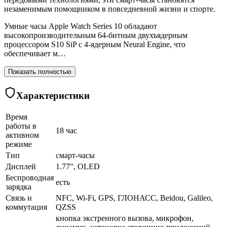
незаменимым помощником в повседневной жизни и спорте.
Умные часы Apple Watch Series 10 обладают
высокопроизводительным 64-битным двухъядерным
процессором S10 SiP с 4-ядерным Neural Engine, что
обеспечивает м…
Показать полностью
Характеристики
Время
работы в
18 час
активном
режиме
Тип
смарт-часы
Дисплей
1.77", OLED
Беспроводная
есть
зарядка
Связь и
NFC, Wi-Fi, GPS, ГЛОНАСC, Beidou, Galileo,
коммутация
QZSS
кнопка экстренного вызова, микрофон,