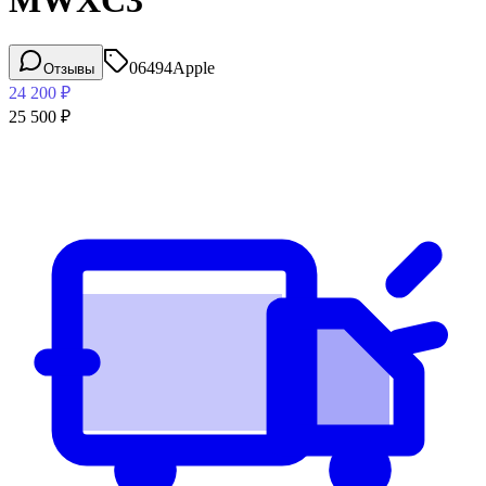
MWXC3
06494
Apple
Отзывы
24 200
₽
25 500
₽