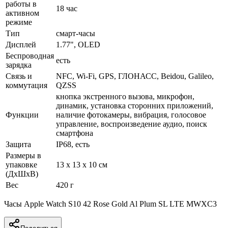
работы в
18 час
активном
режиме
Тип
смарт-часы
Дисплей
1.77", OLED
Беспроводная
есть
зарядка
Связь и
NFC, Wi-Fi, GPS, ГЛОНАСC, Beidou, Galileo,
коммутация
QZSS
кнопка экстренного вызова, микрофон,
динамик, установка сторонних приложений,
Функции
наличие фотокамеры, вибрация, голосовое
управление, воспроизведение аудио, поиск
смартфона
Защита
IP68, есть
Размеры в
упаковке
13 x 13 x 10 см
(ДхШхВ)
Вес
420 г
Часы Apple Watch S10 42 Rose Gold Al Plum SL LTE MWXC3