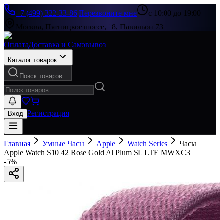
+7 (499) 322-33-86
|
Перезвоните мне
с 10:00 до 19:00
Москва, Пятницкое шоссе, 18, Павильон 73
Оплата
Доставка и Самовывоз
Каталог товаров
Поиск товаров...
Регистрация
Вход
Главная
Умные Часы
Apple
Watch Series
Часы
Apple Watch S10 42 Rose Gold Al Plum SL LTE MWXC3
-
5
%