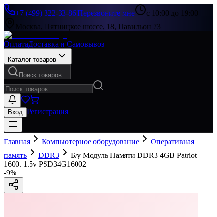
+7 (499) 322-33-86
|
Перезвоните мне
с 10:00 до 19:00
Москва, Пятницкое шоссе, 18, Павильон 73
Оплата
Доставка и Самовывоз
Каталог товаров
Поиск товаров...
Регистрация
Вход
Главная
Компьютерное оборудование
Оперативная
память
DDR3
Б/у Модуль Памяти DDR3 4GB Patriot
1600. 1.5v PSD34G16002
-
9
%