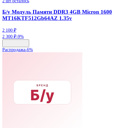
2
шт осталось
Б/у Модуль Памяти DDR3 4GB Micron 1600
MT16KTF512Gb64AZ 1.35v
2 100 ₽
2 300 ₽
-
9
%
Распродажа
-
6
%