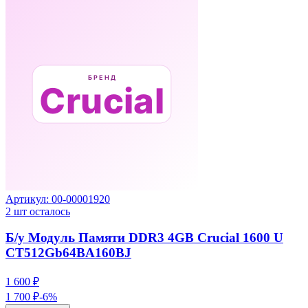
Артикул:
00-00001920
2
шт осталось
Б/у Модуль Памяти DDR3 4GB Crucial 1600 U
CT512Gb64BA160BJ
1 600 ₽
1 700 ₽
-
6
%