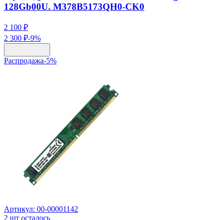
128Gb00U. M378B5173QH0-CK0
2 100 ₽
2 300 ₽
-
9
%
Распродажа
-
5
%
Артикул:
00-00001142
2
шт осталось