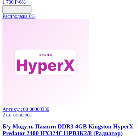
1 700 ₽
-
6
%
Распродажа
-
6
%
Артикул:
00-00000330
2
шт осталось
Б/у Модуль Памяти DDR3 4GB Kingston HyperX
Predator 2400 HX324C11PB3K2/8 (Радиатор)