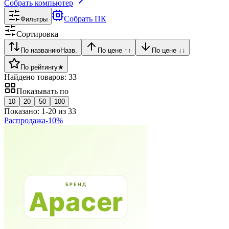
Собрать компьютер
Собрать ПК
Фильтры
Сортировка
По названию
Назв.
По цене ↑
↑
По цене ↓
↓
По рейтингу
★
Найдено товаров:
33
Показывать по
10
20
50
100
Показано:
1
-
20
из
33
Распродажа
-
10
%