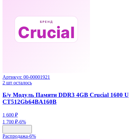
Артикул:
00-00001921
2
шт осталось
Б/у Модуль Памяти DDR3 4GB Crucial 1600 U
CT512Gb64BA160B
1 600 ₽
1 700 ₽
-
6
%
Распродажа
-
6
%