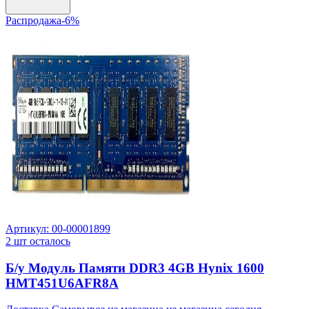
Распродажа
-
6
%
Артикул:
00-00001899
2
шт осталось
Б/у Модуль Памяти DDR3 4GB Hynix 1600
HMT451U6AFR8A