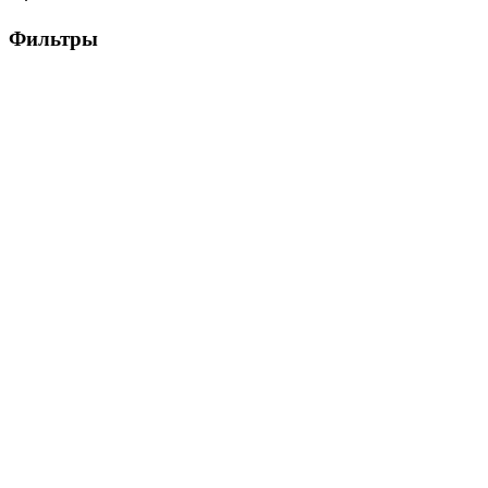
Фильтры
Цена, ₽
▶
Цвет
▶
Тип памяти
▶