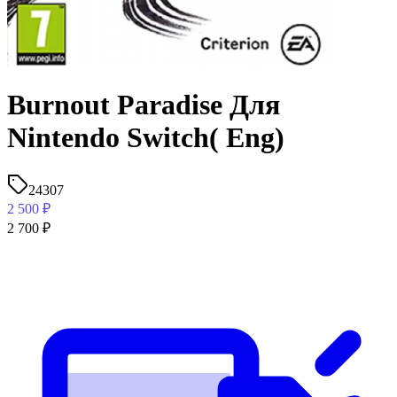
Burnout Paradise Для
Nintendo Switch( Eng)
24307
2 500
₽
2 700
₽