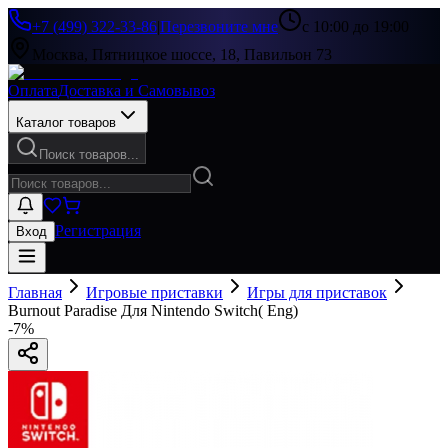
+7 (499) 322-33-86
|
Перезвоните мне
с 10:00 до 19:00
Москва, Пятницкое шоссе, 18, Павильон 73
Оплата
Доставка и Самовывоз
Каталог товаров
Поиск товаров...
Регистрация
Вход
Главная
Игровые приставки
Игры для приставок
Burnout Paradise Для Nintendo Switch( Eng)
-
7
%