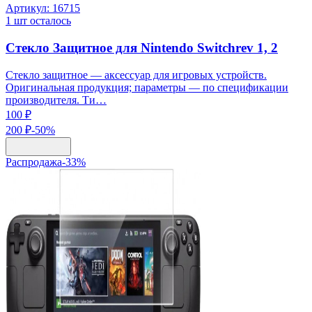
Артикул:
16715
1
шт осталось
Стекло Защитное для Nintendo Switchrev 1, 2
Стекло защитное — аксессуар для игровых устройств.
Оригинальная продукция; параметры — по спецификации
производителя. Ти…
100 ₽
200 ₽
-
50
%
Распродажа
-
33
%