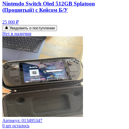
Nintendo Switch Oled 512GB Splatoon
(Прошитый) с Кейсом Б/У
25 000 ₽
🔔 Уведомить о поступлении
Нет в наличии
Артикул:
013495347
0
шт осталось