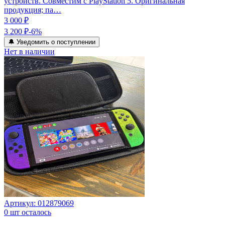
устройств. Совместим с PlayStation 5. Оригинальная
продукция; па…
3 000 ₽
3 200 ₽
-
6
%
🔔 Уведомить о поступлении
Нет в наличии
Артикул:
012879069
0
шт осталось