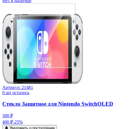
Нет в наличии
Артикул:
21481
0
шт осталось
Стекло Защитное для Nintendo SwitchOLED
300 ₽
400 ₽
-
25
%
🔔 Уведомить о поступлении