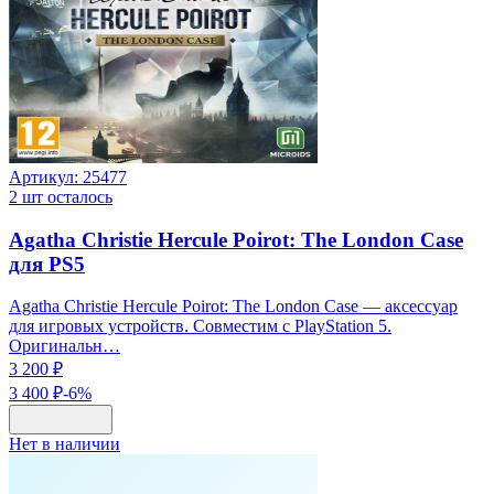
Артикул:
25477
2
шт осталось
Agatha Christie Hercule Poirot: The London Case
для PS5
Agatha Christie Hercule Poirot: The London Case — аксессуар
для игровых устройств. Совместим с PlayStation 5.
Оригинальн…
3 200 ₽
3 400 ₽
-
6
%
Нет в наличии