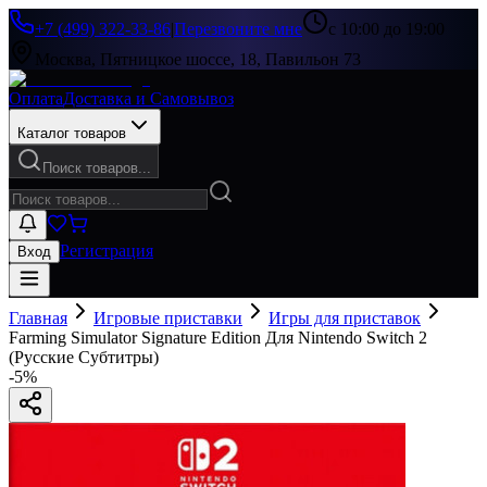
+7 (499) 322-33-86
|
Перезвоните мне
с 10:00 до 19:00
Москва, Пятницкое шоссе, 18, Павильон 73
Оплата
Доставка и Самовывоз
Каталог товаров
Поиск товаров...
Регистрация
Вход
Главная
Игровые приставки
Игры для приставок
Farming Simulator Signature Edition Для Nintendo Switch 2
(Русские Субтитры)
-
5
%