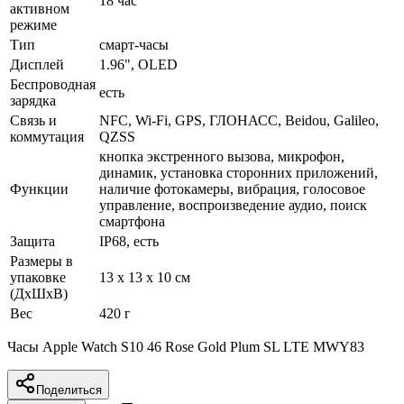
18 час
активном
режиме
Тип
смарт-часы
Дисплей
1.96", OLED
Беспроводная
есть
зарядка
Связь и
NFC, Wi-Fi, GPS, ГЛОНАСC, Beidou, Galileo,
коммутация
QZSS
кнопка экстренного вызова, микрофон,
динамик, установка сторонних приложений,
Функции
наличие фотокамеры, вибрация, голосовое
управление, воспроизведение аудио, поиск
смартфона
Защита
IP68, есть
Размеры в
упаковке
13 x 13 x 10 см
(ДхШхВ)
Вес
420 г
Часы Apple Watch S10 46 Rose Gold Plum SL LTE MWY83
Поделиться