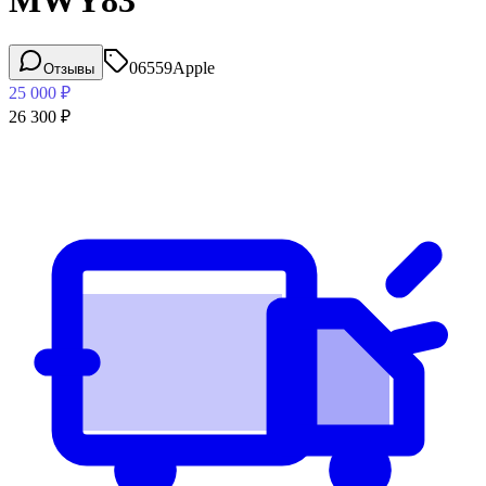
MWY83
06559
Apple
Отзывы
25 000
₽
26 300
₽