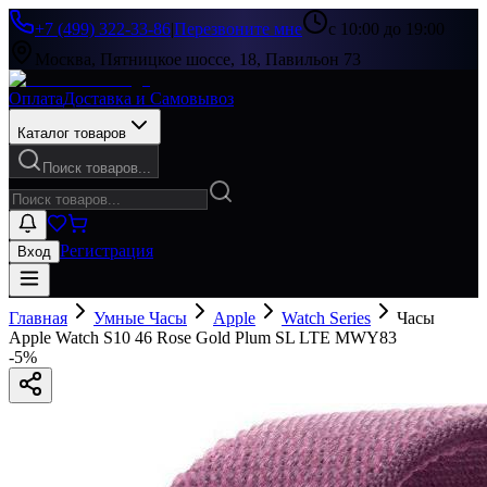
+7 (499) 322-33-86
|
Перезвоните мне
с 10:00 до 19:00
Москва, Пятницкое шоссе, 18, Павильон 73
Оплата
Доставка и Самовывоз
Каталог товаров
Поиск товаров...
Регистрация
Вход
Главная
Умные Часы
Apple
Watch Series
Часы
Apple Watch S10 46 Rose Gold Plum SL LTE MWY83
-
5
%