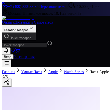
+7 (499) 322-33-86
|
Перезвоните мне
с 10:00 до 19:00
Москва, Пятницкое шоссе, 18, Павильон 73
Оплата
Доставка и Самовывоз
Каталог товаров
Поиск товаров...
Регистрация
Вход
Главная
Умные Часы
Apple
Watch Series
Часы Apple 
-
5
%