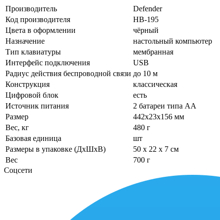
Производитель
Defender
Код производителя
HB-195
Цвета в оформлении
чёрный
Назначение
настольный компьютер
Тип клавиатуры
мембранная
Интерфейс подключения
USB
Радиус действия беспроводной связи
до 10 м
Конструкция
классическая
Цифровой блок
есть
Источник питания
2 батареи типа AA
Размер
442x23x156 мм
Вес, кг
480 г
Базовая единица
шт
Размеры в упаковке (ДхШхВ)
50 x 22 x 7 см
Вес
700 г
Соцсети