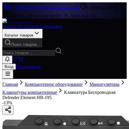
+7 (499) 322-33-86
|
Перезвоните мне
с 10:00 до 19:00
Москва, Пятницкое шоссе, 18, Павильон 73
Оплата
Доставка и Самовывоз
Каталог товаров
Поиск товаров...
Регистрация
Вход
Главная
Компьютерное оборудование
Манипуляторы
Клавиатуры компьютерные
Клавиатура Беспроводная
Defender Element HB-195
-
13
%