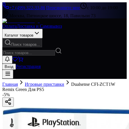
+7 (499) 322-33-86
|
Перезвоните мне
с 10:00 до 19:00
Москва, Пятницкое шоссе, 18, Павильон 73
Оплата
Доставка и Самовывоз
Каталог товаров
Поиск товаров...
Регистрация
Вход
Главная
Игровые приставки
Dualsense CFI-ZCT1W
Remix Green Для PS5
-
5
%