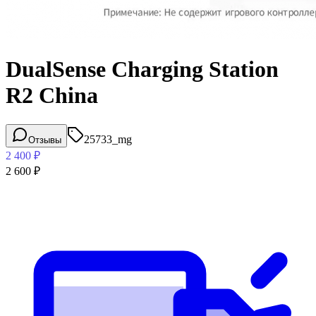
DualSense Charging Station
R2 China
25733_mg
Отзывы
2 400
₽
2 600
₽