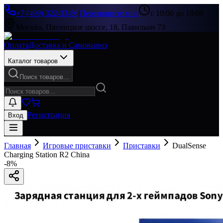
+7 (499) 322-33-86
|
Перезвоните мне
с 10:00 до 19:00
Москва, Пятницкое шоссе, 18, Павильон 73
Оплата
Доставка и Самовывоз
Каталог товаров
Поиск товаров...
Регистрация
Вход
Главная
Игровые приставки
Приставки
DualSense
Charging Station R2 China
-
8
%