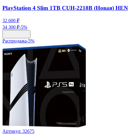
PlayStation 4 Slim 1TB CUH-2218B (Новая) HEN
32 600 ₽
34 300 ₽
-
5
%
Распродажа
-
5
%
Артикул:
32675