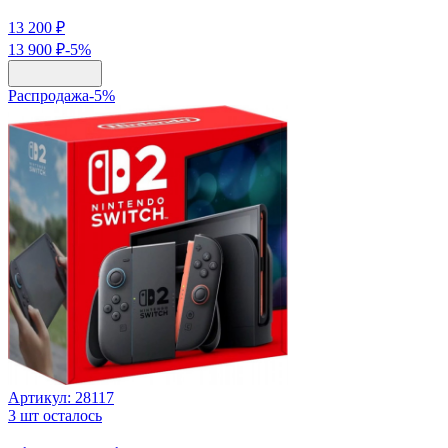
13 200 ₽
13 900 ₽
-
5
%
Распродажа
-
5
%
Артикул:
28117
3
шт осталось