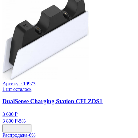
Артикул:
19973
1
шт осталось
DualSense Charging Station CFI-ZDS1
3 600 ₽
3 800 ₽
-
5
%
Распродажа
-
6
%