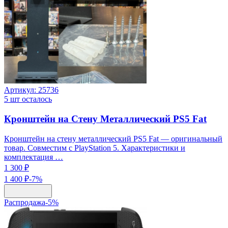
Артикул:
25736
5
шт осталось
Кронштейн на Стену Металлический PS5 Fat
Кронштейн на стену металлический PS5 Fat — оригинальный
товар. Совместим с PlayStation 5. Характеристики и
комплектация …
1 300 ₽
1 400 ₽
-
7
%
Распродажа
-
5
%