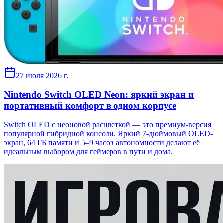
27 июля 2026 г.
Nintendo Switch OLED Neon: яркий экран и
портативный комфорт в одном корпусе
Switch OLED с неоновой расцветкой — это премиум-версия
популярной гибридной консоли. Яркий 7-дюймовый OLED-
экран, 64 ГБ памяти и 5–9 часов автономности делают её
идеальным выбором для геймеров в пути и дома.