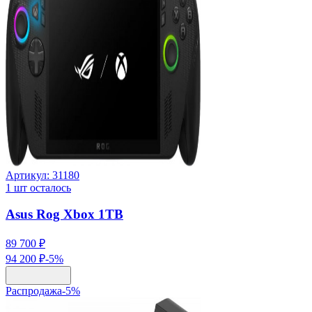
Артикул:
31180
1
шт осталось
Asus Rog Xbox 1TB
89 700 ₽
94 200 ₽
-
5
%
Распродажа
-
5
%