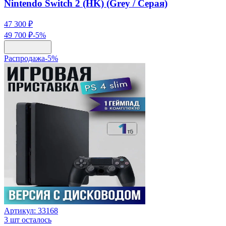
Nintendo Switch 2 (HK) (Grey / Серая)
47 300 ₽
49 700 ₽
-
5
%
Распродажа
-
5
%
Артикул:
33168
3
шт осталось