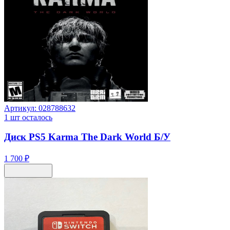
Артикул:
028788632
1
шт осталось
Диск PS5 Karma The Dark World Б/У
1 700 ₽