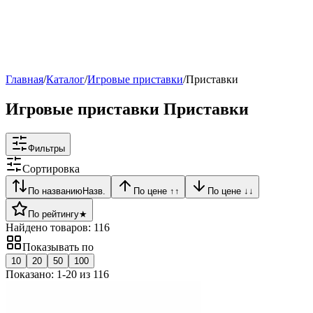
Рейтинг
▶
Главная
/
Каталог
/
Игровые приставки
/
Приставки
Игровые приставки Приставки
Фильтры
Сортировка
По названию
Назв.
По цене ↑
↑
По цене ↓
↓
По рейтингу
★
Найдено товаров:
116
Показывать по
10
20
50
100
Показано:
1
-
20
из
116