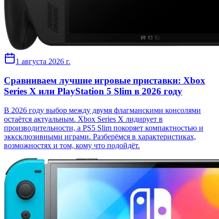
1 августа 2026 г.
Сравниваем лучшие игровые приставки: Xbox
Series X или PlayStation 5 Slim в 2026 году
В 2026 году выбор между двумя флагманскими консолями
остаётся актуальным. Xbox Series X лидирует в
производительности, а PS5 Slim покоряет компактностью и
экксклюзивными играми. Разберёмся в характеристиках,
возможностях и том, кому что подойдёт.